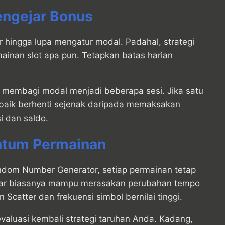
ngejar Bonus
r hingga lupa mengatur modal. Padahal, strategi
ainan slot apa pun. Tetapkan batas harian
membagi modal menjadi beberapa sesi. Jika satu
h baik berhenti sejenak daripada memaksakan
i dan saldo.
tum Permainan
dom Number Generator, setiap permainan tetap
abar biasanya mampu merasakan perubahan tempo
Scatter dan frekuensi simbol bernilai tinggi.
valuasi kembali strategi taruhan Anda. Kadang,