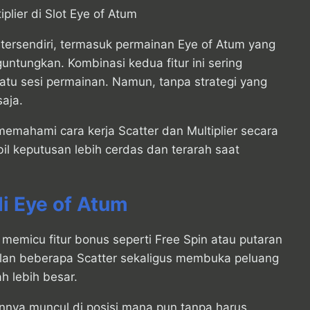
k tersendiri, termasuk permainan Eye of Atum yang
untungkan. Kombinasi kedua fitur ini sering
tu sesi permainan. Namun, tanpa strategi yang
saja.
emahami cara kerja Scatter dan Multiplier secara
keputusan lebih cerdas dan terarah saat
i Eye of Atum
 memicu fitur bonus seperti Free Spin atau putaran
lan beberapa Scatter sekaligus membuka peluang
 lebih besar.
nnya muncul di posisi mana pun tanpa harus