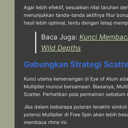
Agar lebih efektif, sesuaikan nilai taruhan d
menunjukkan tanda-tanda aktifnya fitur bon
hasil lebih optimal, tentu dengan tetap me
Baca Juga:
Kunci Membaca 
Wild Depths
Gabungkan Strategi Scatte
Kunci utama kemenangan di Eye of Atum ad
Multiplier muncul bersamaan. Biasanya, Multipl
Scatter. Perhatikan pola permainan sebelum 
Jika dalam beberapa putaran terakhir simbo
potensi Multiplier di Free Spin akan lebih b
membaca ritme ini.