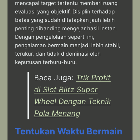
mencapai target tertentu memberi ruang
evaluasi yang objektif. Disiplin terhadap
batas yang sudah ditetapkan jauh lebih
penting dibanding mengejar hasil instan.
Dengan pengelolaan seperti ini,
pengalaman bermain menjadi lebih stabil,
terukur, dan tidak didominasi oleh
keputusan terburu-buru.
Baca Juga:
Trik Profit
di Slot Blitz Super
Wheel Dengan Teknik
Pola Menang
Tentukan Waktu Bermain