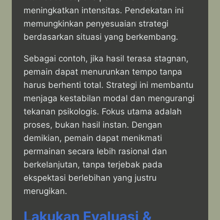
meningkatkan intensitas. Pendekatan ini
memungkinkan penyesuaian strategi
berdasarkan situasi yang berkembang.
Sebagai contoh, jika hasil terasa stagnan,
pemain dapat menurunkan tempo tanpa
harus berhenti total. Strategi ini membantu
menjaga kestabilan modal dan mengurangi
tekanan psikologis. Fokus utama adalah
proses, bukan hasil instan. Dengan
demikian, pemain dapat menikmati
permainan secara lebih rasional dan
berkelanjutan, tanpa terjebak pada
ekspektasi berlebihan yang justru
merugikan.
Lakukan Evaluasi &