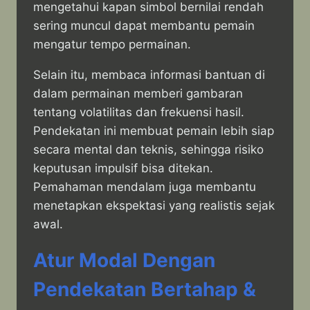
mengetahui kapan simbol bernilai rendah
sering muncul dapat membantu pemain
mengatur tempo permainan.
Selain itu, membaca informasi bantuan di
dalam permainan memberi gambaran
tentang volatilitas dan frekuensi hasil.
Pendekatan ini membuat pemain lebih siap
secara mental dan teknis, sehingga risiko
keputusan impulsif bisa ditekan.
Pemahaman mendalam juga membantu
menetapkan ekspektasi yang realistis sejak
awal.
Atur Modal Dengan
Pendekatan Bertahap &