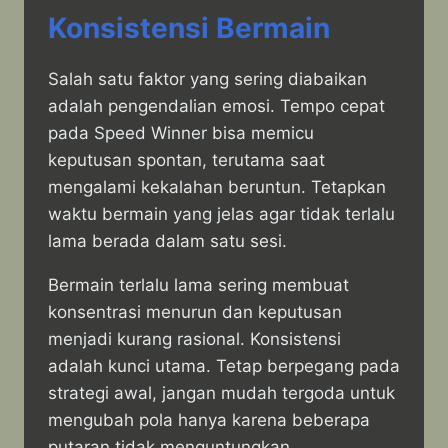
Konsistensi Bermain
Salah satu faktor yang sering diabaikan
adalah pengendalian emosi. Tempo cepat
pada Speed Winner bisa memicu
keputusan spontan, terutama saat
mengalami kekalahan beruntun. Tetapkan
waktu bermain yang jelas agar tidak terlalu
lama berada dalam satu sesi.
Bermain terlalu lama sering membuat
konsentrasi menurun dan keputusan
menjadi kurang rasional. Konsistensi
adalah kunci utama. Tetap berpegang pada
strategi awal, jangan mudah tergoda untuk
mengubah pola hanya karena beberapa
putaran tidak menguntungkan.