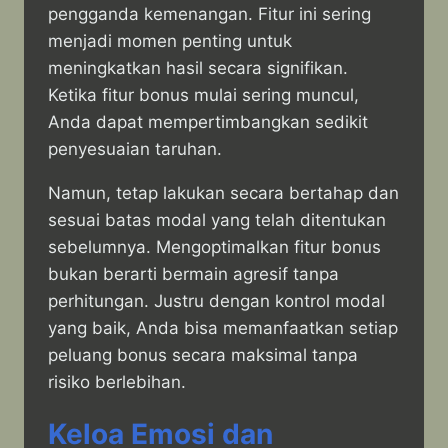
pengganda kemenangan. Fitur ini sering
menjadi momen penting untuk
meningkatkan hasil secara signifikan.
Ketika fitur bonus mulai sering muncul,
Anda dapat mempertimbangkan sedikit
penyesuaian taruhan.
Namun, tetap lakukan secara bertahap dan
sesuai batas modal yang telah ditentukan
sebelumnya. Mengoptimalkan fitur bonus
bukan berarti bermain agresif tanpa
perhitungan. Justru dengan kontrol modal
yang baik, Anda bisa memanfaatkan setiap
peluang bonus secara maksimal tanpa
risiko berlebihan.
Keloa Emosi dan