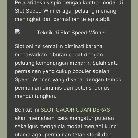
Pelajari teknik spin dengan kontrol modal di
Slot Speed Winner agar peluang menang
meningkat dan permainan tetap stabil.
Slot online semakin diminati karena
menawarkan hiburan cepat dengan
peluang kemenangan menarik. Salah satu
permainan yang cukup populer adalah
Speed Winner, yang dikenal dengan tempo
permainan dinamis dan potensi bonus
menguntungkan.
Berikut ini
SLOT GACOR CUAN DERAS
akan memahami cara mengatur putaran
sekaligus mengelola modal menjadi kunci
utama agar permainan tetap stabil dan