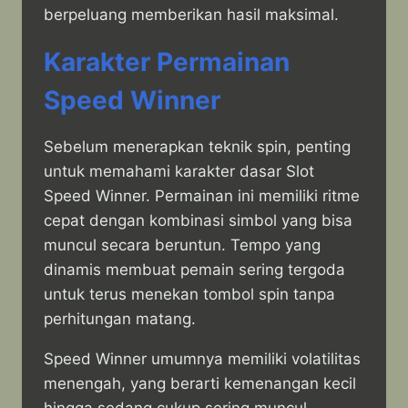
berpeluang memberikan hasil maksimal.
Karakter Permainan
Speed Winner
Sebelum menerapkan teknik spin, penting
untuk memahami karakter dasar Slot
Speed Winner. Permainan ini memiliki ritme
cepat dengan kombinasi simbol yang bisa
muncul secara beruntun. Tempo yang
dinamis membuat pemain sering tergoda
untuk terus menekan tombol spin tanpa
perhitungan matang.
Speed Winner umumnya memiliki volatilitas
menengah, yang berarti kemenangan kecil