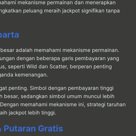
emahami mekanisme permainan dan menerapkan
ngkatkan peluang meraih jackpot signifikan tanpa
parta
 besar adalah memahami mekanisme permainan.
ulungan dengan beberapa garis pembayaran yang
us, seperti Wild dan Scatter, berperan penting
gganda kemenangan.
angat penting. Simbol dengan pembayaran tinggi
ah besar, sedangkan simbol umum muncul lebih
 Dengan memahami mekanisme ini, strategi taruhan
h jackpot lebih tinggi.
 Putaran Gratis