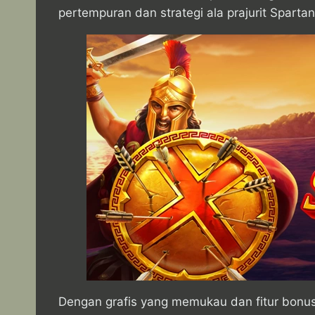
pertempuran dan strategi ala prajurit Spartan
Dengan grafis yang memukau dan fitur bon