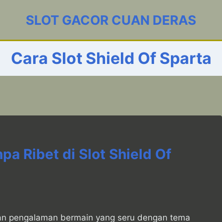
SLOT GACOR CUAN DERAS
Cara Slot Shield Of Sparta
a Ribet di Slot Shield Of
kan pengalaman bermain yang seru dengan tema