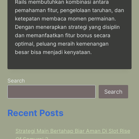
Rails membutuhkan kombinasi antara
pemahaman fitur, pengelolaan taruhan, dan
ketepatan membaca momen permainan.
Dengan menerapkan strategi yang disiplin
dan memanfaatkan fitur bonus secara
optimal, peluang meraih kemenangan
besar bisa menjadi kenyataan.
Search
Search
Recent Posts
Strategi Main Bertahap Biar Aman Di Slot Rise