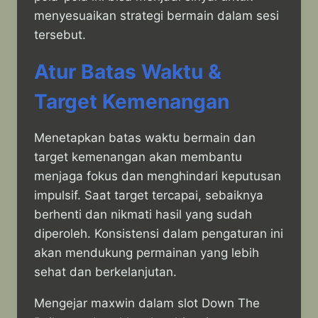
menyesuaikan strategi bermain dalam sesi
tersebut.
Atur Batas Waktu &
Target Kemenangan
Menetapkan batas waktu bermain dan
target kemenangan akan membantu
menjaga fokus dan menghindari keputusan
impulsif. Saat target tercapai, sebaiknya
berhenti dan nikmati hasil yang sudah
diperoleh. Konsistensi dalam pengaturan ini
akan mendukung permainan yang lebih
sehat dan berkelanjutan.
Mengejar maxwin dalam slot Down The