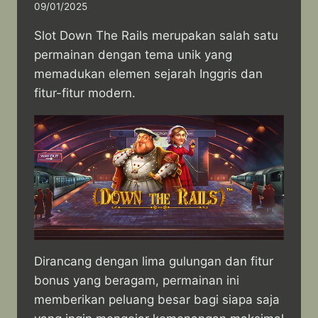
09/01/2025
Slot Down The Rails merupakan salah satu
permainan dengan tema unik yang
memadukan elemen sejarah Inggris dan
fitur-fitur modern.
Dirancang dengan lima gulungan dan fitur
bonus yang beragam, permainan ini
memberikan peluang besar bagi siapa saja