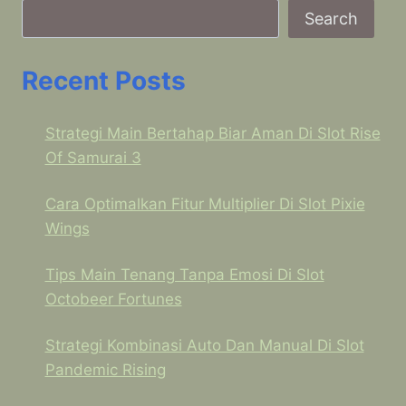
Search
Recent Posts
Strategi Main Bertahap Biar Aman Di Slot Rise
Of Samurai 3
Cara Optimalkan Fitur Multiplier Di Slot Pixie
Wings
Tips Main Tenang Tanpa Emosi Di Slot
Octobeer Fortunes
Strategi Kombinasi Auto Dan Manual Di Slot
Pandemic Rising