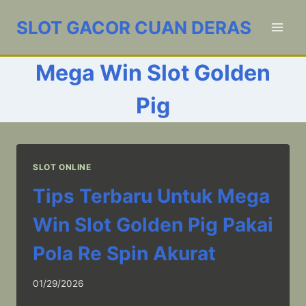
Skip
SLOT GACOR CUAN DERAS
to
content
Mega Win Slot Golden
Pig
SLOT ONLINE
Tips Terbaru Untuk Mega
Win Slot Golden Pig Pakai
Pola Re Spin Akurat
01/29/2026