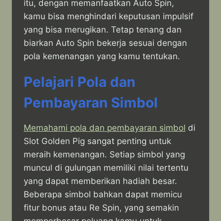
itu, dengan memanfaatkan Auto Spin,
kamu bisa menghindari keputusan impulsif
yang bisa merugikan. Tetap tenang dan
biarkan Auto Spin bekerja sesuai dengan
pola kemenangan yang kamu tentukan.
Pelajari Pola dan
Pembayaran Simbol
Memahami pola dan pembayaran simbol
di
Slot Golden Pig sangat penting untuk
meraih kemenangan. Setiap simbol yang
muncul di gulungan memiliki nilai tertentu
yang dapat memberikan hadiah besar.
Beberapa simbol bahkan dapat memicu
fitur bonus atau Re Spin, yang semakin