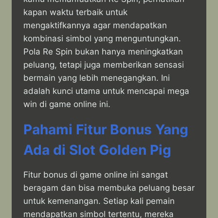
kapan waktu terbaik untuk
mengaktifkannya agar mendapatkan
kombinasi simbol yang menguntungkan.
Pola Re Spin bukan hanya meningkatkan
peluang, tetapi juga memberikan sensasi
bermain yang lebih menegangkan. Ini
adalah kunci utama untuk mencapai mega
win di game online ini.
Pahami Fitur Bonus Yang
Ada di Slot Golden Pig
Fitur bonus di game online ini sangat
beragam dan bisa membuka peluang besar
untuk kemenangan. Setiap kali pemain
mendapatkan simbol tertentu, mereka