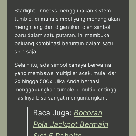
Starlight Princess menggunakan sistem
tumble, di mana simbol yang menang akan
menghilang dan digantikan oleh simbol
baru dalam satu putaran. Ini membuka
peluang kombinasi beruntun dalam satu
spin saja.
Selain itu, ada simbol cahaya berwarna
yang membawa multiplier acak, mulai dari
2x hingga 500x. Jika Anda berhasil
menggabungkan tumble + multiplier tinggi,
hasilnya bisa sangat menguntungkan.
Baca Juga:
Bocoran
Pola Jackpot Bermain
Slot 5 Rabbits