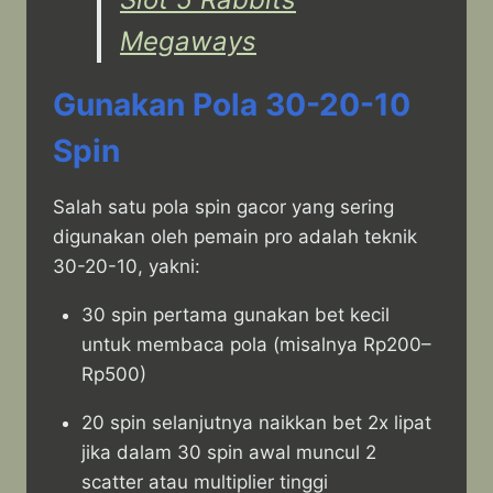
Megaways
Gunakan Pola 30-20-10
Spin
Salah satu pola spin gacor yang sering
digunakan oleh pemain pro adalah teknik
30-20-10, yakni:
30 spin pertama gunakan bet kecil
untuk membaca pola (misalnya Rp200–
Rp500)
20 spin selanjutnya naikkan bet 2x lipat
jika dalam 30 spin awal muncul 2
scatter atau multiplier tinggi