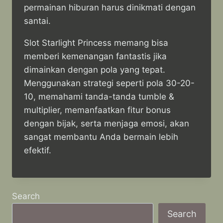
permainan hiburan harus dinikmati dengan
santai.
Slot Starlight Princess memang bisa
memberi kemenangan fantastis jika
dimainkan dengan pola yang tepat.
Menggunakan strategi seperti pola 30-20-
10, memahami tanda-tanda tumble &
multiplier, memanfaatkan fitur bonus
dengan bijak, serta menjaga emosi, akan
sangat membantu Anda bermain lebih
efektif.
Search
Search