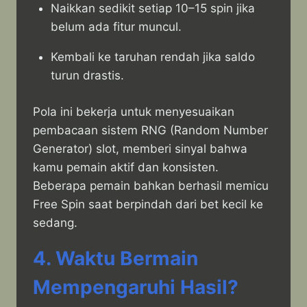
Naikkan sedikit setiap 10–15 spin jika
belum ada fitur muncul.
Kembali ke taruhan rendah jika saldo
turun drastis.
Pola ini bekerja untuk menyesuaikan
pembacaan sistem RNG (Random Number
Generator) slot, memberi sinyal bahwa
kamu pemain aktif dan konsisten.
Beberapa pemain bahkan berhasil memicu
Free Spin saat berpindah dari bet kecil ke
sedang.
4. Waktu Bermain
Mempengaruhi Hasil?