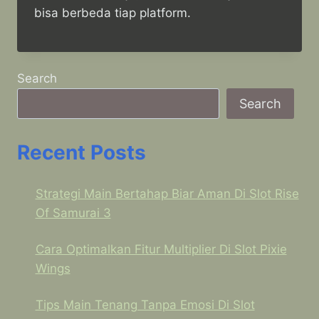
bisa berbeda tiap platform.
Search
Search
Recent Posts
Strategi Main Bertahap Biar Aman Di Slot Rise
Of Samurai 3
Cara Optimalkan Fitur Multiplier Di Slot Pixie
Wings
Tips Main Tenang Tanpa Emosi Di Slot