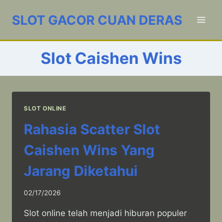
Skip
SLOT GACOR CUAN DERAS
to
content
Slot Caishen Wins
SLOT ONLINE
Rahasia Scatter Slot
Caishen Wins Yang
Jarang Diketahui
02/17/2026
Slot online telah menjadi hiburan populer