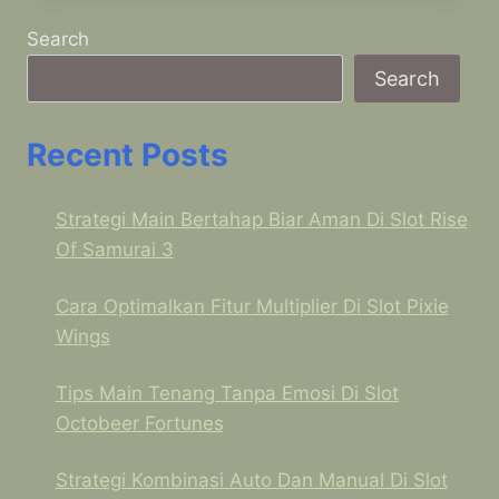
Search
Search
Recent Posts
Strategi Main Bertahap Biar Aman Di Slot Rise
Of Samurai 3
Cara Optimalkan Fitur Multiplier Di Slot Pixie
Wings
Tips Main Tenang Tanpa Emosi Di Slot
Octobeer Fortunes
Strategi Kombinasi Auto Dan Manual Di Slot