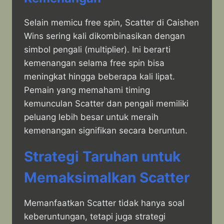
Selain memicu free spin, Scatter di Caishen
Wins sering kali dikombinasikan dengan
simbol pengali (multiplier). Ini berarti
kemenangan selama free spin bisa
meningkat hingga beberapa kali lipat.
Pemain yang memahami timing
kemunculan Scatter dan pengali memiliki
peluang lebih besar untuk meraih
kemenangan signifikan secara beruntun.
Strategi Taruhan untuk
Memaksimalkan Scatter
Memanfaatkan Scatter tidak hanya soal
keberuntungan, tetapi juga strategi