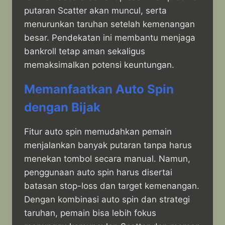
putaran Scatter akan muncul, serta
menurunkan taruhan setelah kemenangan
besar. Pendekatan ini membantu menjaga
bankroll tetap aman sekaligus
memaksimalkan potensi keuntungan.
Memanfaatkan Auto Spin
dengan Bijak
Fitur auto spin memudahkan pemain
menjalankan banyak putaran tanpa harus
menekan tombol secara manual. Namun,
penggunaan auto spin harus disertai
batasan stop-loss dan target kemenangan.
Dengan kombinasi auto spin dan strategi
taruhan, pemain bisa lebih fokus