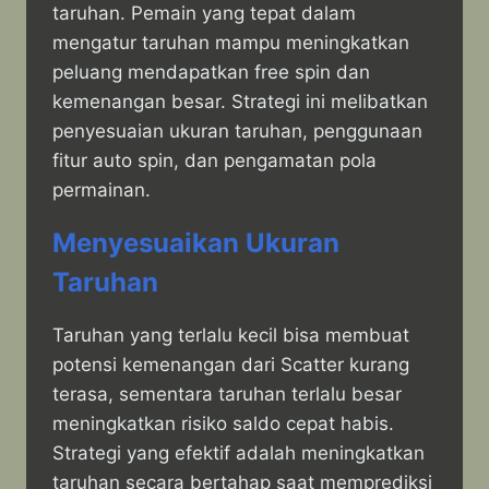
taruhan. Pemain yang tepat dalam
mengatur taruhan mampu meningkatkan
peluang mendapatkan free spin dan
kemenangan besar. Strategi ini melibatkan
penyesuaian ukuran taruhan, penggunaan
fitur auto spin, dan pengamatan pola
permainan.
Menyesuaikan Ukuran
Taruhan
Taruhan yang terlalu kecil bisa membuat
potensi kemenangan dari Scatter kurang
terasa, sementara taruhan terlalu besar
meningkatkan risiko saldo cepat habis.
Strategi yang efektif adalah meningkatkan
taruhan secara bertahap saat memprediksi