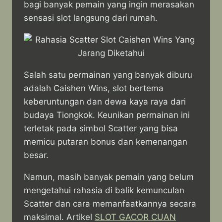
bagi banyak pemain yang ingin merasakan
sensasi slot langsung dari rumah.
Salah satu permainan yang banyak diburu
adalah Caishen Wins, slot bertema
keberuntungan dan dewa kaya raya dari
budaya Tiongkok. Keunikan permainan ini
terletak pada simbol Scatter yang bisa
memicu putaran bonus dan kemenangan
besar.
Namun, masih banyak pemain yang belum
mengetahui rahasia di balik kemunculan
Scatter dan cara memanfaatkannya secara
maksimal. Artikel
SLOT GACOR CUAN