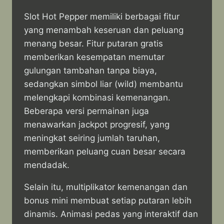
Slot Hot Pepper memiliki berbagai fitur
yang menambah keseruan dan peluang
menang besar. Fitur putaran gratis
memberikan kesempatan memutar
gulungan tambahan tanpa biaya,
sedangkan simbol liar (wild) membantu
melengkapi kombinasi kemenangan.
Beberapa versi permainan juga
menawarkan jackpot progresif, yang
meningkat seiring jumlah taruhan,
memberikan peluang cuan besar secara
mendadak.
Selain itu, multiplikator kemenangan dan
bonus mini membuat setiap putaran lebih
dinamis. Animasi pedas yang interaktif dan