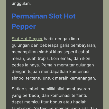
unggulan.
Permainan Slot Hot
Pepper
Slot Hot Pepper
hadir dengan lima
gulungan dan beberapa garis pembayaran,
menampilkan simbol khas seperti cabai
merah, buah tropis, koin emas, dan ikon
pedas lainnya. Pemain memutar gulungan
dengan tujuan mendapatkan kombinasi
simbol tertentu untuk meraih kemenangan.
Setiap simbol memiliki nilai pembayaran
yang berbeda, dan kombinasi tertentu
dapat memicu fitur bonus atau hadiah
tambahan. Sistem permainan yang adil dan