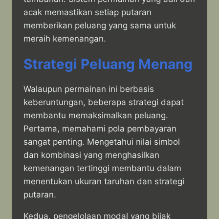
acak memastikan setiap putaran
memberikan peluang yang sama untuk
meraih kemenangan.
Strategi Peluang Menang
Walaupun permainan ini berbasis
keberuntungan, beberapa strategi dapat
membantu memaksimalkan peluang.
Pertama, memahami pola pembayaran
sangat penting. Mengetahui nilai simbol
dan kombinasi yang menghasilkan
kemenangan tertinggi membantu dalam
menentukan ukuran taruhan dan strategi
putaran.
Kedua, pengelolaan modal yang bijak