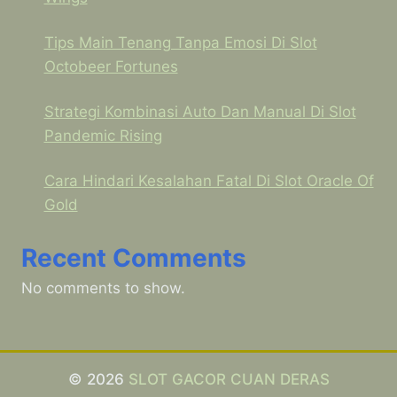
Tips Main Tenang Tanpa Emosi Di Slot
Octobeer Fortunes
Strategi Kombinasi Auto Dan Manual Di Slot
Pandemic Rising
Cara Hindari Kesalahan Fatal Di Slot Oracle Of
Gold
Recent Comments
No comments to show.
© 2026
SLOT GACOR CUAN DERAS