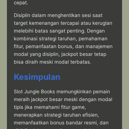
cepat.
Disiplin dalam menghentikan sesi saat
target kemenangan tercapai atau kerugian
melebihi batas sangat penting. Dengan
kombinasi strategi taruhan, pemahaman
fitur, pemanfaatan bonus, dan manajemen
modal yang disiplin, jackpot besar tetap
bisa diraih meski modal terbatas.
Kesimpulan
Slot Jungle Books memungkinkan pemain
meraih jackpot besar meski dengan modal
tipis jika memahami fitur game,
menerapkan strategi taruhan efisien,
memanfaatkan bonus bandar resmi, dan