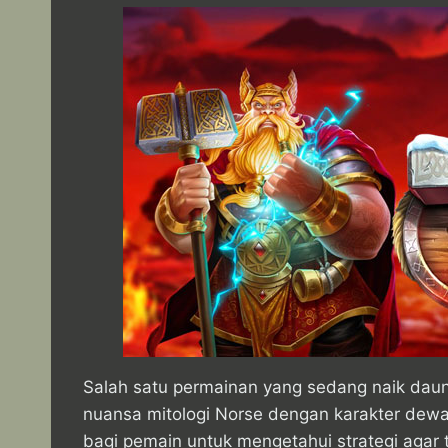
Salah satu permainan yang sedang naik daun
nuansa mitologi Norse dengan karakter dewa 
bagi pemain untuk mengetahui strategi agar 