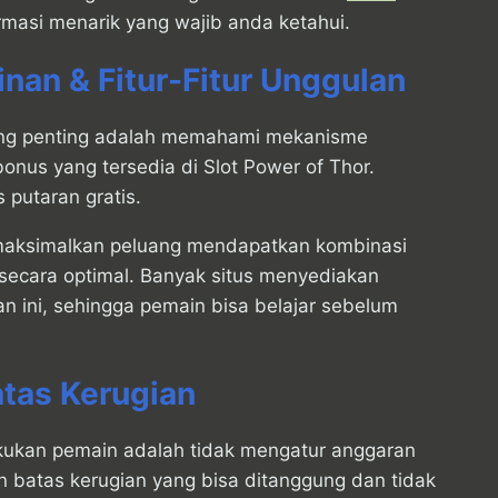
masi menarik yang wajib anda ketahui.
an & Fitur-Fitur Unggulan
ang penting adalah memahami mekanisme
bonus yang tersedia di Slot Power of Thor.
s putaran gratis.
emaksimalkan peluang mendapatkan kombinasi
ecara optimal. Banyak situs menyediakan
n ini, sehingga pemain bisa belajar sebelum
atas Kerugian
akukan pemain adalah tidak mengatur anggaran
 batas kerugian yang bisa ditanggung dan tidak