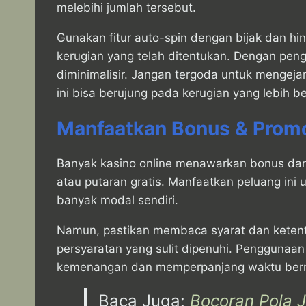
melebihi jumlah tersebut.
Gunakan fitur auto-spin dengan bijak dan hi
kerugian yang telah ditentukan. Dengan penga
diminimalisir. Jangan tergoda untuk mengejar
ini bisa berujung pada kerugian yang lebih be
Manfaatkan Bonus & Prom
Banyak kasino online menawarkan bonus dan 
atau putaran gratis. Manfaatkan peluang ini
banyak modal sendiri.
Namun, pastikan membaca syarat dan ketentu
persyaratan yang sulit dipenuhi. Penggunaa
kemenangan dan memperpanjang waktu ber
Baca Juga:
Bocoran Pola J