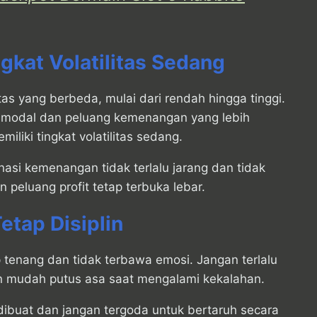
kat Volatilitas Sedang
itas yang berbeda, mulai dari rendah hingga tinggi.
n modal dan peluang kemenangan yang lebih
miliki tingkat volatilitas sedang.
si kemenangan tidak terlalu jarang dan tidak
 peluang profit tetap terbuka lebar.
tap Disiplin
 tenang dan tidak terbawa emosi. Jangan terlalu
an mudah putus asa saat mengalami kekalahan.
 dibuat dan jangan tergoda untuk bertaruh secara