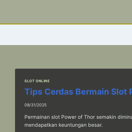
Skip
to
content
SLOT ONLINE
Tips Cerdas Bermain Slot 
08/31/2025
Permainan slot Power of Thor semakin dimin
mendapatkan keuntungan besar.