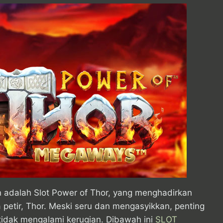
 adalah Slot Power of Thor, yang menghadirkan
petir, Thor. Meski seru dan mengasyikkan, penting
tidak mengalami kerugian. Dibawah ini
SLOT