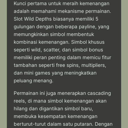
Kunci pertama untuk meraih kemenangan
adalah memahami mekanisme permainan.
Slot Wild Depths biasanya memiliki 5
gulungan dengan beberapa payline, yang
memungkinkan simbol membentuk
kombinasi kemenangan. Simbol khusus
seperti wild, scatter, dan simbol bonus
memiliki peran penting dalam memicu fitur
tambahan seperti free spins, multipliers,
dan mini games yang meningkatkan
peluang menang.
Permainan ini juga menerapkan cascading
reels, di mana simbol kemenangan akan
hilang dan digantikan simbol baru,
membuka kesempatan kemenangan
berturut-turut dalam satu putaran. Dengan