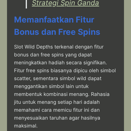
Strategi Spin Ganda
Memanfaatkan Fitur
Bonus dan Free Spins
Slot Wild Depths terkenal dengan fitur
bonus dan free spins yang dapat
meningkatkan hadiah secara signifikan.
Fitur free spins biasanya dipicu oleh simbol
scatter, sementara simbol wild dapat
menggantikan simbol lain untuk
membentuk kombinasi menang. Rahasia
jitu untuk menang setiap hari adalah
memahami cara memicu fitur ini dan
menyesuaikan taruhan agar hasilnya
maksimal.