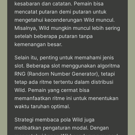
kesabaran dan catatan. Pemain bisa
mencatat putaran demi putaran untuk
mengetahui kecenderungan Wild muncul.
Misalnya, Wild mungkin muncul lebih sering
setelah beberapa putaran tanpa
kemenangan besar.
Selain itu, penting untuk memahami jenis
slot. Beberapa slot menggunakan algoritma
RNG (Random Number Generator), tetapi
tetap ada ritme tertentu dalam distribusi
Wild. Pemain yang cermat bisa
memanfaatkan ritme ini untuk menentukan
waktu taruhan optimal.
Strategi membaca pola Wild juga
melibatkan pengaturan modal. Dengan