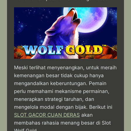
Meski terlihat menyenangkan, untuk meraih
kemenangan besar tidak cukup hanya
mengandalkan keberuntungan. Pemain
perlu memahami mekanisme permainan,
menerapkan strategi taruhan, dan
mengelola modal dengan bijak. Berikut ini
SLOT GACOR CUAN DERAS
akan
membahas rahasia menang besar di Slot
Wolf Gold.