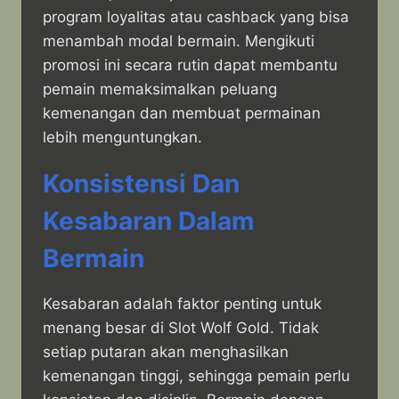
program loyalitas atau cashback yang bisa
menambah modal bermain. Mengikuti
promosi ini secara rutin dapat membantu
pemain memaksimalkan peluang
kemenangan dan membuat permainan
lebih menguntungkan.
Konsistensi Dan
Kesabaran Dalam
Bermain
Kesabaran adalah faktor penting untuk
menang besar di Slot Wolf Gold. Tidak
setiap putaran akan menghasilkan
kemenangan tinggi, sehingga pemain perlu