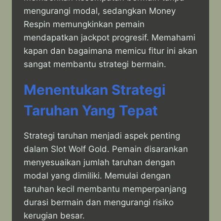
mengurangi modal, sedangkan Money
Respin memungkinkan pemain
mendapatkan jackpot progresif. Memahami
kapan dan bagaimana memicu fitur ini akan
sangat membantu strategi bermain.
Menentukan Strategi
Taruhan Yang Tepat
Strategi taruhan menjadi aspek penting
dalam Slot Wolf Gold. Pemain disarankan
menyesuaikan jumlah taruhan dengan
modal yang dimiliki. Memulai dengan
taruhan kecil membantu memperpanjang
durasi bermain dan mengurangi risiko
kerugian besar.