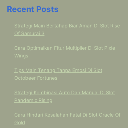
Recent Posts
Strategi Main Bertahap Biar Aman Di Slot Rise
Of Samurai 3
Cara Optimalkan Fitur Multiplier Di Slot Pixie
Wings
Tips Main Tenang Tanpa Emosi Di Slot
Octobeer Fortunes
Strategi Kombinasi Auto Dan Manual Di Slot
Pandemic Rising
Cara Hindari Kesalahan Fatal Di Slot Oracle Of
Gold