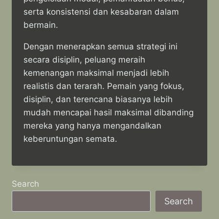
serta konsistensi dan kesabaran dalam
bermain.
Dengan menerapkan semua strategi ini
secara disiplin, peluang meraih
kemenangan maksimal menjadi lebih
realistis dan terarah. Pemain yang fokus,
disiplin, dan terencana biasanya lebih
mudah mencapai hasil maksimal dibanding
mereka yang hanya mengandalkan
keberuntungan semata.
Search
Search