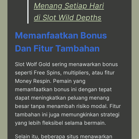
Menang Setiap Hari
di Slot Wild Depths
Memanfaatkan Bonus
Dan Fitur Tambahan
Slot Wolf Gold sering menawarkan bonus
seperti Free Spins, multipliers, atau fitur
Money Respin. Pemain yang
memanfaatkan bonus ini dengan tepat
dapat meningkatkan peluang menang
besar tanpa menambah risiko modal. Fitur
tambahan ini juga memungkinkan strategi
yang lebih fleksibel selama bermain.
Selain itu, beberapa situs menawarkan