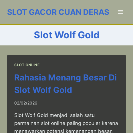
Skip
SLOT GACOR CUAN DERAS
to
content
Slot Wolf Gold
SLOT ONLINE
Rahasia Menang Besar Di
Slot Wolf Gold
02/02/2026
Slot Wolf Gold menjadi salah satu
permainan slot online paling populer karena
menawarkan potensi kemenangan besar.