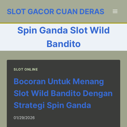
Skip
SLOT GACOR CUAN DERAS
to
content
Spin Ganda Slot Wild
Bandito
SLOT ONLINE
Bocoran Untuk Menang
Slot Wild Bandito Dengan
Strategi Spin Ganda
01/29/2026