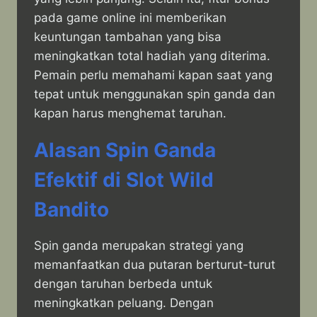
pada game online ini memberikan
keuntungan tambahan yang bisa
meningkatkan total hadiah yang diterima.
Pemain perlu memahami kapan saat yang
tepat untuk menggunakan spin ganda dan
kapan harus menghemat taruhan.
Alasan Spin Ganda
Efektif di Slot Wild
Bandito
Spin ganda merupakan strategi yang
memanfaatkan dua putaran berturut-turut
dengan taruhan berbeda untuk
meningkatkan peluang. Dengan