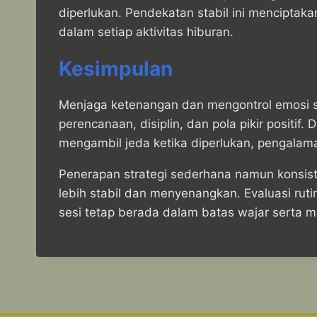
diperlukan. Pendekatan stabil ini menciptak
dalam setiap aktivitas hiburan.
Kesimpulan
Menjaga ketenangan dan mengontrol emosi 
perencanaan, disiplin, dan pola pikir positif
mengambil jeda ketika diperlukan, pengalama
Penerapan strategi sederhana namun konsi
lebih stabil dan menyenangkan. Evaluasi ruti
sesi tetap berada dalam batas wajar serta 