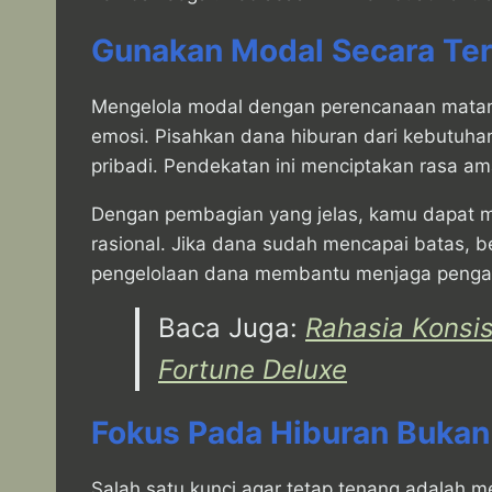
Gunakan Modal Secara Te
Mengelola modal dengan perencanaan matan
emosi. Pisahkan dana hiburan dari kebutuh
pribadi. Pendekatan ini menciptakan rasa am
Dengan pembagian yang jelas, kamu dapat me
rasional. Jika dana sudah mencapai batas, be
pengelolaan dana membantu menjaga pengalam
Baca Juga:
Rahasia Konsis
Fortune Deluxe
Fokus Pada Hiburan Bukan 
Salah satu kunci agar tetap tenang adalah me