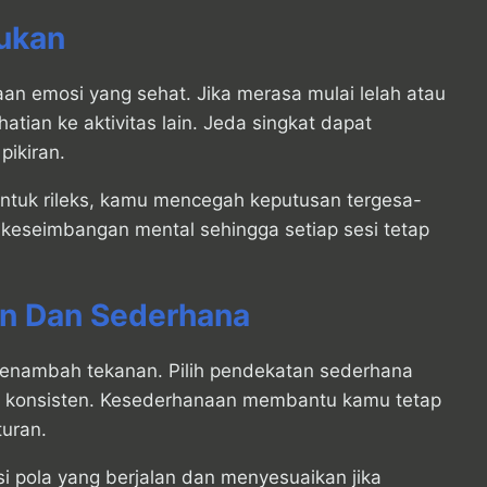
lukan
laan emosi yang sehat. Jika merasa mulai lelah atau
hatian ke aktivitas lain. Jeda singkat dapat
ikiran.
untuk rileks, kamu mencegah keputusan tergesa-
keseimbangan mental sehingga setiap sesi tetap
en Dan Sederhana
ru menambah tekanan. Pilih pendekatan sederhana
a konsisten. Kesederhanaan membantu kamu tetap
turan.
i pola yang berjalan dan menyesuaikan jika