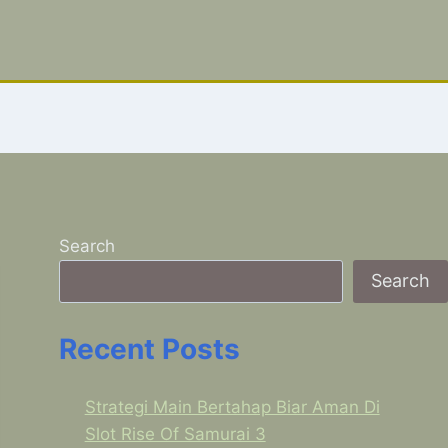
Search
Search
Recent Posts
Strategi Main Bertahap Biar Aman Di
Slot Rise Of Samurai 3