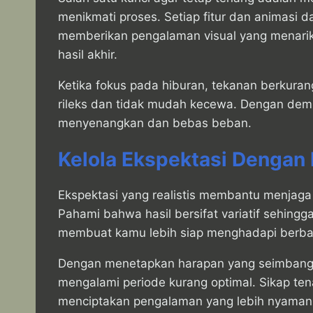
menikmati proses. Setiap fitur dan animasi 
memberikan pengalaman visual yang menarik.
hasil akhir.
Ketika fokus pada hiburan, tekanan berkurang
rileks dan tidak mudah kecewa. Dengan demik
menyenangkan dan bebas beban.
Kelola Ekspektasi Dengan 
Ekspektasi yang realistis membantu menjaga
Pahami bahwa hasil bersifat variatif sehingga
membuat kamu lebih siap menghadapi berba
Dengan menetapkan harapan yang seimbang, 
mengalami periode kurang optimal. Sikap te
menciptakan pengalaman yang lebih nyaman 