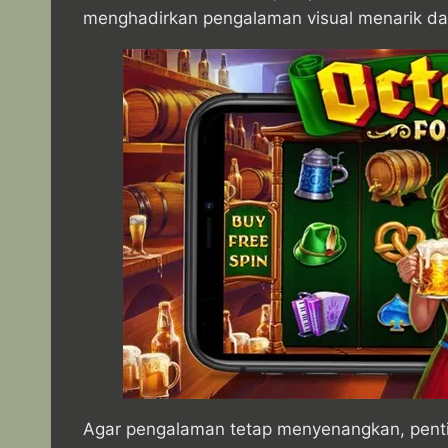
menghadirkan pengalaman visual menarik dan f
Agar pengalaman tetap menyenangkan, penti