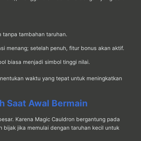
 tanpa tambahan taruhan.
asi menang; setelah penuh, fitur bonus akan aktif.
 biasa menjadi simbol tinggi nilai.
entukan waktu yang tepat untuk meningkatkan
h Saat Awal Bermain
esar. Karena Magic Cauldron bergantung pada
 bijak jika memulai dengan taruhan kecil untuk