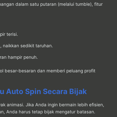
gan dalam satu putaran (melalui tumble), fitur
r terisi.
naikkan sedikit taruhan.
eran hampir penuh.
bol besar-besaran dan memberi peluang profit
u Auto Spin Secara Bijak
 animasi. Jika Anda ingin bermain lebih efisien,
un, Anda harus tetap bijak mengatur batasan.