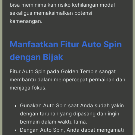
bisa meminimalkan risiko kehilangan modal
sekaligus memaksimalkan potensi
kemenangan.
Manfaatkan Fitur Auto Spin
dengan Bijak
Fitur Auto Spin pada Golden Temple sangat
membantu dalam mempercepat permainan dan
menjaga fokus.
Gunakan Auto Spin saat Anda sudah yakin
dengan taruhan yang dipasang dan ingin
bermain dalam waktu lama.
Dengan Auto Spin, Anda dapat mengamati