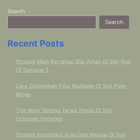
Search
Search
Recent Posts
Strategi Main Bertahap Biar Aman Di Slot Rise
Of Samurai 3
Cara Optimalkan Fitur Multiplier Di Slot Pixie
Wings
Tips Main Tenang Tanpa Emosi Di Slot
Octobeer Fortunes
Strategi Kombinasi Auto Dan Manual Di Slot