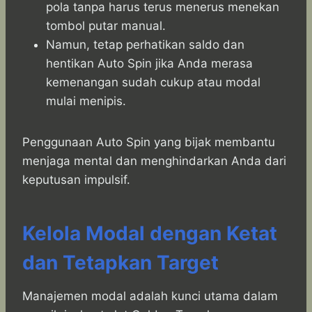
pola tanpa harus terus menerus menekan
tombol putar manual.
Namun, tetap perhatikan saldo dan
hentikan Auto Spin jika Anda merasa
kemenangan sudah cukup atau modal
mulai menipis.
Penggunaan Auto Spin yang bijak membantu
menjaga mental dan menghindarkan Anda dari
keputusan impulsif.
Kelola Modal dengan Ketat
dan Tetapkan Target
Manajemen modal adalah kunci utama dalam