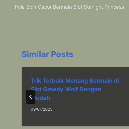
Pola Spin Gacor Bermain Slot Starlight Princess
navigation
Similar Posts
Trik Terbaik Menang Bermain di
Slot Greedy Wolf Dengan
Mudah
09/01/2025