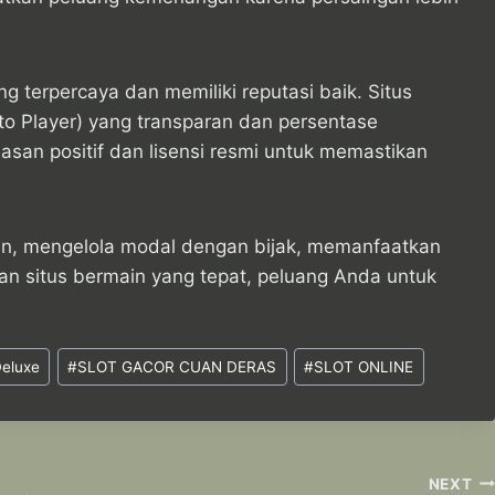
ang terpercaya dan memiliki reputasi baik. Situs
to Player) yang transparan dan persentase
asan positif dan lisensi resmi untuk memastikan
n, mengelola modal dengan bijak, memanfaatkan
an situs bermain yang tepat, peluang Anda untuk
Deluxe
#
SLOT GACOR CUAN DERAS
#
SLOT ONLINE
NEXT