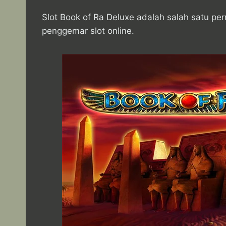
h
a
e
e
k
i
h
a
c
s
l
y
n
a
Slot Book of Ra Deluxe adalah salah satu pe
t
e
s
e
p
e
r
penggemar slot online.
s
b
e
g
e
e
A
o
n
r
p
o
g
a
p
k
e
m
r