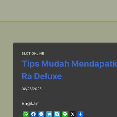
Skip
to
content
SLOT ONLINE
Tips Mudah Mendapatka
Ra Deluxe
08/26/2025
Bagikan
W
F
M
T
S
L
X
S