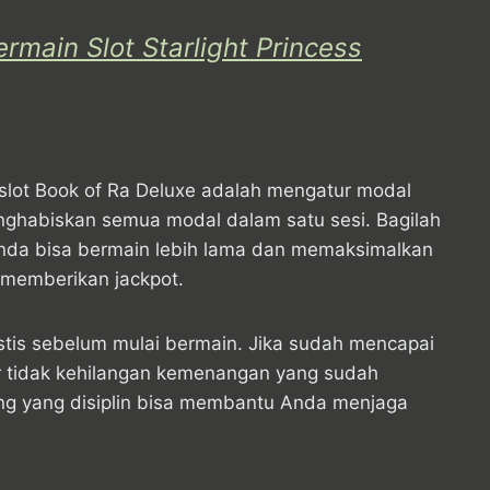
rmain Slot Starlight Princess
 slot Book of Ra Deluxe adalah mengatur modal
ghabiskan semua modal dalam satu sesi. Bagilah
Anda bisa bermain lebih lama dan memaksimalkan
a memberikan jackpot.
istis sebelum mulai bermain. Jika sudah mencapai
ar tidak kehilangan kemenangan yang sudah
g yang disiplin bisa membantu Anda menjaga