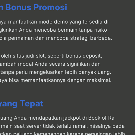
n Bonus Promosi
nya manfaatkan mode demo yang tersedia di
gkinkan Anda mencoba bermain tanpa risiko
ola permainan dan mencoba strategi berbeda.
leh situs judi slot, seperti bonus deposit,
enambah modal Anda secara signifikan dan
tanpa perlu mengeluarkan lebih banyak uang.
paya bisa memanfaatkannya dengan maksimal.
 yang Tepat
uang Anda mendapatkan jackpot di Book of Ra
in saat server tidak terlalu ramai, misalnya pada
atkan peluang kemenangan karena persaingan lebih