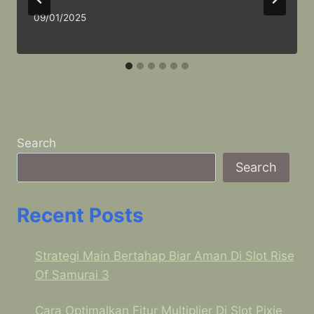
09/01/2025
Search
Search
Recent Posts
Strategi Main Bertahap Biar Aman Di Slot Rise
Of Samurai 3
Cara Optimalkan Fitur Multiplier Di Slot Pixie