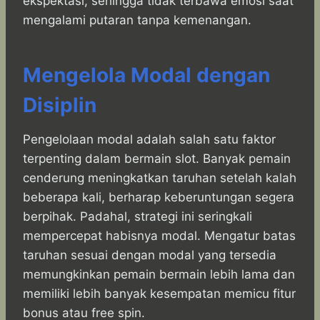
ekspektasi, sehingga tidak terbawa emosi saat
mengalami putaran tanpa kemenangan.
Mengelola Modal dengan
Disiplin
Pengelolaan modal adalah salah satu faktor
terpenting dalam bermain slot. Banyak pemain
cenderung meningkatkan taruhan setelah kalah
beberapa kali, berharap keberuntungan segera
berpihak. Padahal, strategi ini seringkali
mempercepat habisnya modal. Mengatur batas
taruhan sesuai dengan modal yang tersedia
memungkinkan pemain bermain lebih lama dan
memiliki lebih banyak kesempatan memicu fitur
bonus atau free spin.