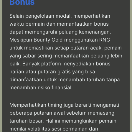
Bonus
Selain pengelolaan modal, memperhatikan
waktu bermain dan memanfaatkan bonus
dapat memengaruhi peluang kemenangan.
Meskipun Bounty Gold menggunakan RNG
untuk memastikan setiap putaran acak, pemain
yang sabar sering memanfaatkan peluang lebih
baik. Banyak platform menyediakan bonus
harian atau putaran gratis yang bisa
dimanfaatkan untuk menambah taruhan tanpa
menambah risiko finansial.
Memperhatikan timing juga berarti mengamati
beberapa putaran awal sebelum memasang
taruhan besar. Hal ini memungkinkan pemain
menilai volatilitas sesi permainan dan