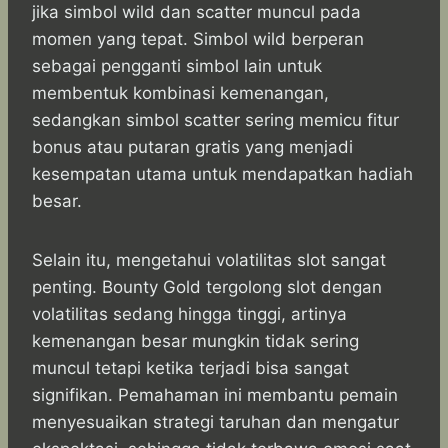
jika simbol wild dan scatter muncul pada
momen yang tepat. Simbol wild berperan
sebagai pengganti simbol lain untuk
membentuk kombinasi kemenangan,
sedangkan simbol scatter sering memicu fitur
bonus atau putaran gratis yang menjadi
kesempatan utama untuk mendapatkan hadiah
besar.
Selain itu, mengetahui volatilitas slot sangat
penting. Bounty Gold tergolong slot dengan
volatilitas sedang hingga tinggi, artinya
kemenangan besar mungkin tidak sering
muncul tetapi ketika terjadi bisa sangat
signifikan. Pemahaman ini membantu pemain
menyesuaikan strategi taruhan dan mengatur