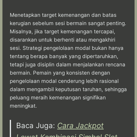
Menetapkan target kemenangan dan batas
kerugian sebelum sesi bermain sangat penting.
Misalnya, jika target kemenangan tercapai,
disarankan untuk berhenti atau mengakhiri
sesi. Strategi pengelolaan modal bukan hanya
tentang berapa banyak yang dipertaruhkan,
tetapi juga disiplin dalam menjalankan rencana
bermain. Pemain yang konsisten dengan
pengelolaan modal cenderung lebih rasional
dalam mengambil keputusan taruhan, sehingga
peluang meraih kemenangan signifikan
meningkat.
Baca Juga:
Cara Jackpot