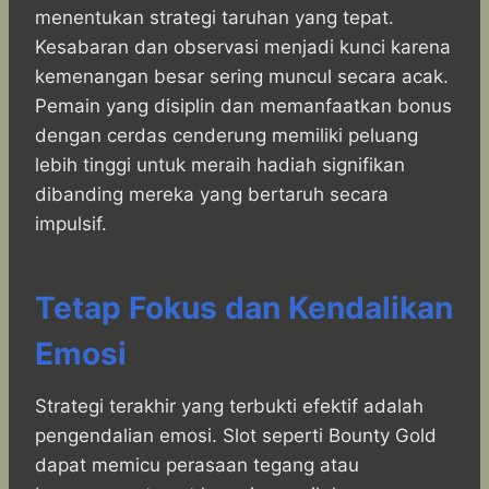
menentukan strategi taruhan yang tepat.
Kesabaran dan observasi menjadi kunci karena
kemenangan besar sering muncul secara acak.
Pemain yang disiplin dan memanfaatkan bonus
dengan cerdas cenderung memiliki peluang
lebih tinggi untuk meraih hadiah signifikan
dibanding mereka yang bertaruh secara
impulsif.
Tetap Fokus dan Kendalikan
Emosi
Strategi terakhir yang terbukti efektif adalah
pengendalian emosi. Slot seperti Bounty Gold
dapat memicu perasaan tegang atau